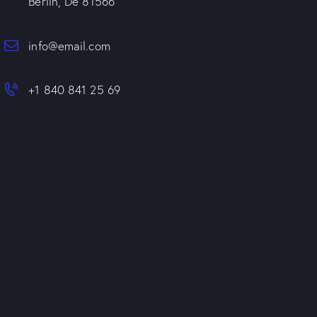
Berlin, De 81566
info@email.com
+1 840 841 25 69