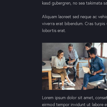
kasd gubergren, no sea takimata s
Aliquam laoreet sed neque ac vehic
viverra erat bibendum. Cras turpis 
lobortis erat.
Lorem ipsum dolor sit amet, conset
eirmod tempor invidunt ut labore 