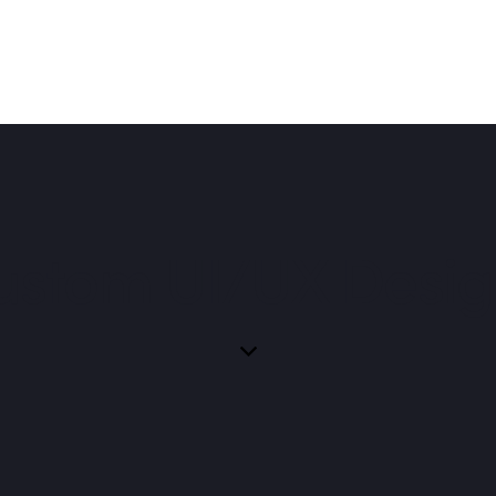
Elements
Portfolio
Blog
Shop
ustom UI/UX Desig