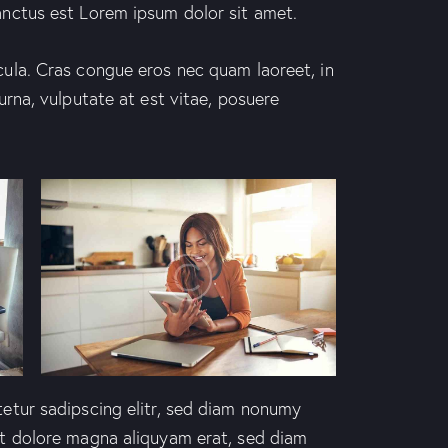
anctus est Lorem ipsum dolor sit amet.
ula. Cras congue eros nec quam laoreet, in
urna, vulputate at est vitae, posuere
etur sadipscing elitr, sed diam nonumy
et dolore magna aliquyam erat, sed diam